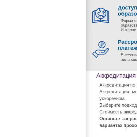
Досту
образ
Форма о
образов
Интернет
Рассро
плате
Внесени
оплачива
Аккредитация
Аккредитация по 
Аккредитация м
ускоренном.
Выберите подходя
Стоимость аккред
Оставьте запро
вариантах прох