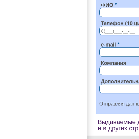
ФИО
Телефон (10 ц
e-mail
Компания
Дополнительн
Отправляя данн
Выдаваемые д
и в других ст