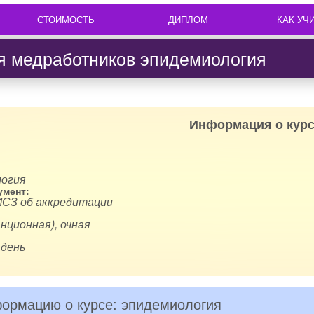
СТОИМОСТЬ
ДИПЛОМ
КАК УЧ
я медработников эпидемиология
Информация о курс
логия
мент:
ИСЗ об аккредитации
нционная), очная
 день
ормацию о курсе: эпидемиология