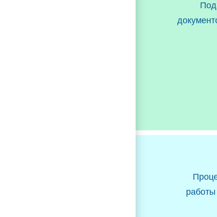
Под
документ
Проц
работы