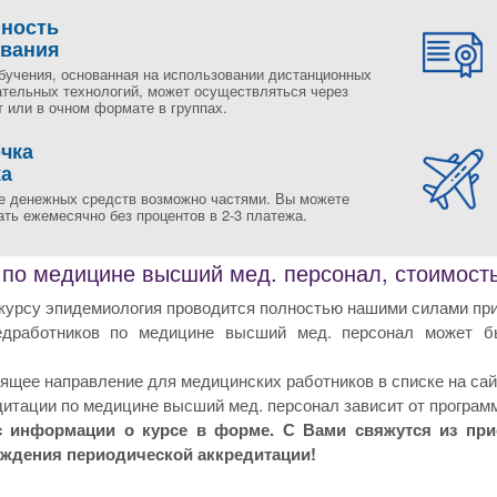
пность
ования
бучения, основанная на использовании дистанционных
ательных технологий, может осуществляться через
 или в очном формате в группах.
чка
жа
е денежных средств возможно частями. Вы можете
ть ежемесячно без процентов в 2-3 платежа.
 по медицине высший мед. персонал, стоимость
курсу эпидемиология проводится полностью нашими силами при
едработников по медицине высший мед. персонал может б
щее направление для медицинских работников в списке на сай
итации по медицине высший мед. персонал зависит от программ
с информации о курсе в форме. С Вами свяжутся из пр
ождения периодической аккредитации!