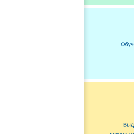
Обуч
Выд
документ