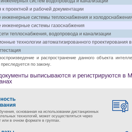
 инженерных систем водопровода и канализации
 к проектной и рабочей документации
е инженерные системы теплоснабжения и холодоснабжени
е инженерные системы газоснабжения
ети теплоснабжения, водопровода и канализации
нные технологии автоматизированного проектирования в 
ттестация
воспроизведение и распространение данного объекта интелле
преследуется по закону.
окументы выписываются и регистрируются в Мо
ранах
пность
ования
бучения, основанная на использовании дистанционных
ательных технологий, может осуществляться через
 или в очном формате в группах.
 даты