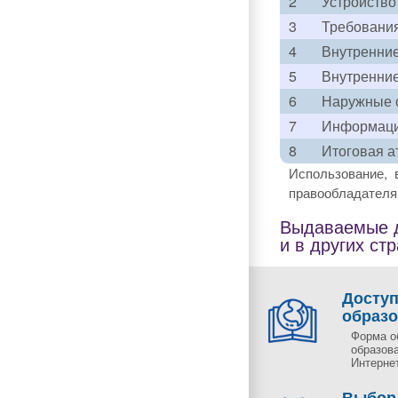
2
Устройство
3
Требования
4
Внутренни
5
Внутренни
6
Наружные с
7
Информацио
8
Итоговая а
Использование, 
правообладателя 
Выдаваемые д
и в других ст
Досту
образ
Форма о
образов
Интернет
Выбор