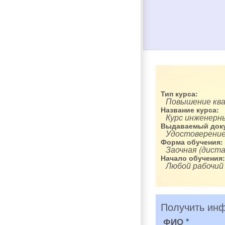
Тип курса:
Повышение кв
Название курса:
Курс инженерн
Выдаваемый доку
Удостоверение
Форма обучения:
Заочная (диста
Начало обучения:
Любой рабочий
Получить инф
ФИО