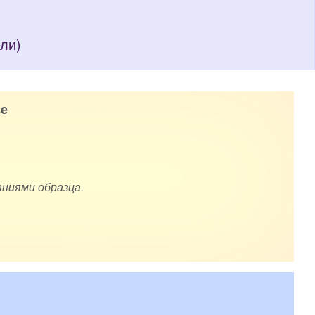
ели)
е
ниями образца.