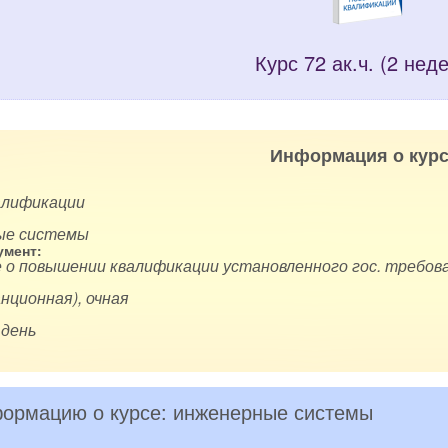
Курс 72 ак.ч. (2 нед
Информация о курс
алификации
ые системы
мент:
 о повышении квалификации установленного гос. требова
нционная), очная
 день
ормацию о курсе: инженерные системы