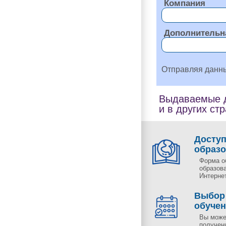
Компания
Дополнительн
Отправляя данн
Выдаваемые д
и в других ст
Досту
образ
Форма о
образов
Интернет
Выбор
обуче
Вы може
получен