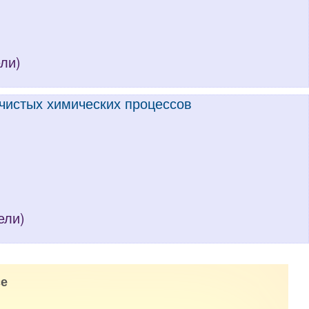
ели)
 чистых химических процессов
ели)
е