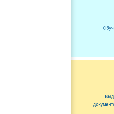
Обуч
Выд
документ