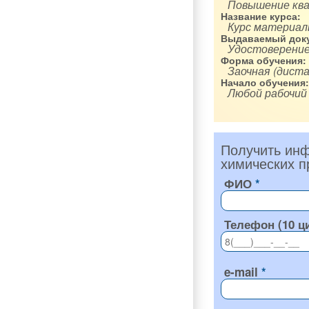
Повышение кв
Название курса:
Курс материалы
Выдаваемый доку
Удостоверение
Форма обучения:
Заочная (диста
Начало обучения:
Любой рабочий
Получить инф
химических п
ФИО
Телефон (10 ц
e-mail