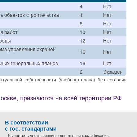
4
Нет
ь объектов строительства
4
Нет
8
Нет
я работ
10
Нет
среды
12
Нет
рма управления охраной
16
Нет
ьных генеральных планов
16
Нет
2
Экзамен
ктуальной собственности (учебного плана) без согласия
скве, признаются на всей территории РФ
В соответствии
с гос. стандартами
Выдается удостоверение о повышении квалификации,