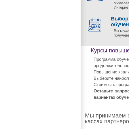
образов
Интернет
Выбор
обуче
Вы може
получен
Курсы повыше
Программа обучен
продолжительнос
Повышение квали
Выберите наиболе
Стоимость програ
Оставьте запро
вариантах обуче
Мы принимаем о
кассах партнеро