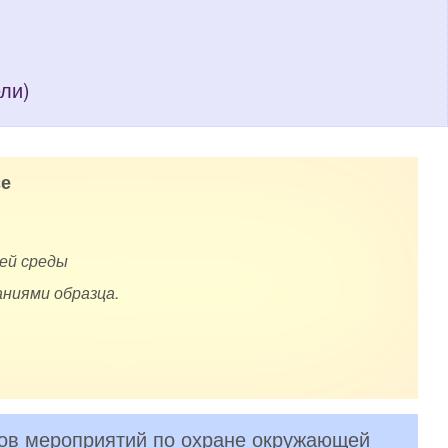
ели)
е
ей среды
ниями образца.
тов мероприятий по охране окружающей