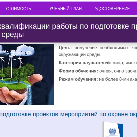
СТОИМОСТЬ
УЧЕБНЫЙ ПЛАН
УДОСТОВЕРЕНИЕ
валификации работы по подготовке п
 среды
Цель:
получение необходимых ком
окружающей среды.
Категория слушателей:
лица, имею
Форма обучения:
очная, очно-заоч
Режим обучения:
не более 8-ми ака
 подготовке проектов мероприятий по охране 