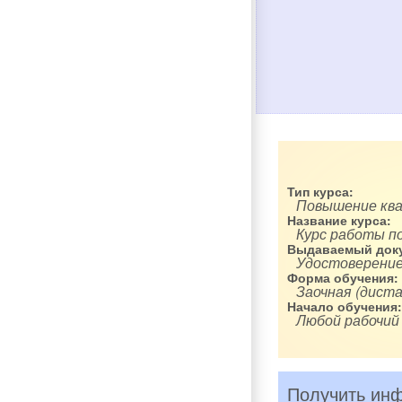
Тип курса:
Повышение кв
Название курса:
Курс работы п
Выдаваемый доку
Удостоверение
Форма обучения:
Заочная (диста
Начало обучения:
Любой рабочий
Получить инф