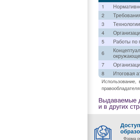
1
Нормативн
2
Требования
3
Технологии
4
Организаци
5
Работы по 
Концептуал
6
окружающей
7
Организаци
8
Итоговая а
Использование, 
правообладателя 
Выдаваемые д
и в других ст
Досту
образ
Форма о