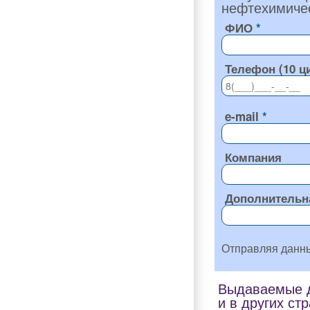
нефтехимичес
ФИО
Телефон (10 ц
e-mail
Компания
Дополнительн
Отправляя данн
Выдаваемые д
и в других ст