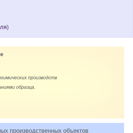
еля)
е
ехимических производств
ниями образца.
ных производственных объектов