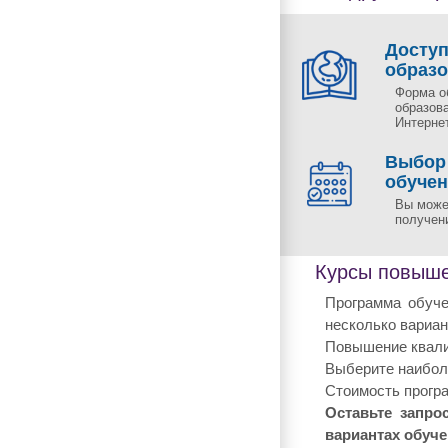
Досту
образ
Форма о
образов
Интернет
Выбор
обуче
Вы може
получен
Курсы повыше
Программа обуче
несколько вариан
Повышение квали
Выберите наиболе
Стоимость програ
Оставьте запро
вариантах обуче