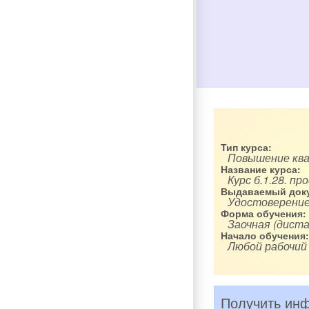
Тип курса:
Повышение кв
Название курса:
Курс б.1.28. 
Выдаваемый доку
Удостоверение
Форма обучения:
Заочная (диста
Начало обучения:
Любой рабочий
Получить инф