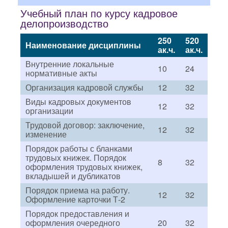
Учебный план по курсу кадровое
делопроизводство
250
520
Наименование дисциплины
ак.ч.
ак.ч.
Внутренние локальные
10
24
нормативные акты
Организация кадровой службы
12
32
Виды кадровых документов
12
32
организации
Трудовой договор: заключение,
12
32
изменение
Порядок работы с бланками
трудовых книжек. Порядок
8
32
оформления трудовых книжек,
вкладышей и дубликатов
Порядок приема на работу.
12
32
Оформление карточки Т-2
Порядок предоставления и
оформления очередного
20
32