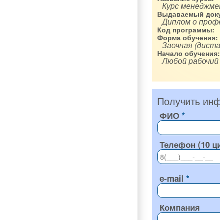
Курс менеджме
Выдаваемый доку
Диплом о проф
Код программы:
Форма обучения:
Заочная (диста
Начало обучения:
Любой рабочий
Получить инф
ФИО
Телефон (10 ц
e-mail
Компания