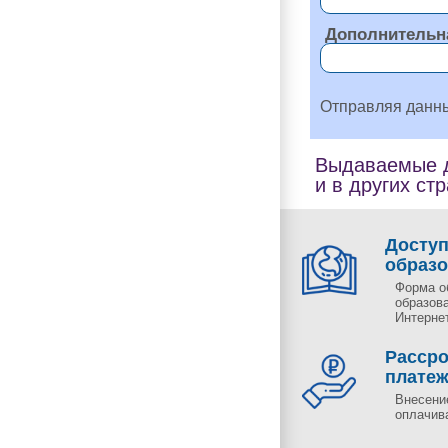
Дополнительн
Отправляя данн
Выдаваемые д
и в других ст
Досту
образ
Форма о
образов
Интернет
Рассро
плате
Внесени
оплачива