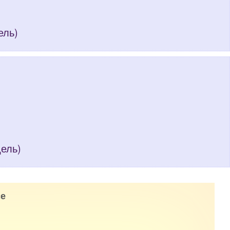
ель)
дель)
е