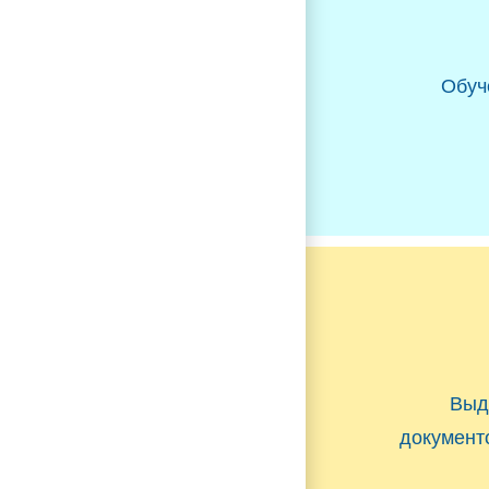
Обуч
Выд
документ