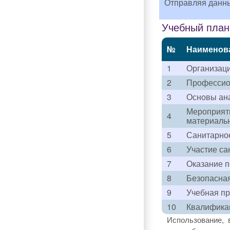
Отправляя данн
Учебный план 
№
Наименов
1
Организац
2
Профессион
3
Основы ана
Мероприяти
4
материальн
5
Санитарно
6
Участие са
7
Оказание 
8
Безопасная
9
Учебная пр
10
Квалификац
Использование, 