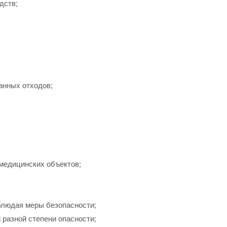
дств;
анных отходов;
медицинских объектов;
блюдая меры безопасности;
 разной степени опасности;