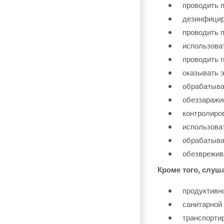
проводить п
дезинфицир
проводить п
использова
проводить г
оказывать 
обрабатыва
обеззаражи
контролиро
использова
обрабатыва
обезврежив
Кроме того, слуш
продуктивн
санитарной
транспорти