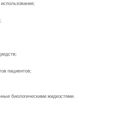
 использования;
;
редств;
тов пациентов;
енные биологическими жидкостями.