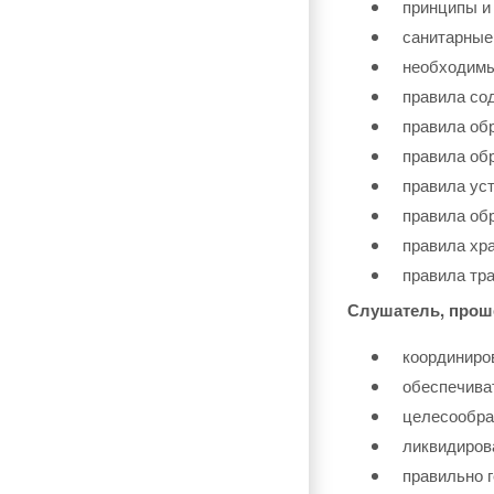
принципы и
санитарные
необходимы
правила со
правила об
правила об
правила ус
правила обр
правила хра
правила тр
Слушатель, прош
координиро
обеспечива
целесообра
ликвидиров
правильно г