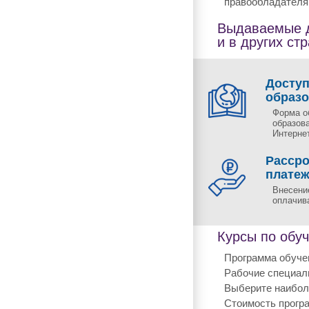
правообладателя 
Выдаваемые д
и в других ст
Досту
образ
Форма о
образов
Интернет
Рассро
плате
Внесени
оплачива
Курсы по обуч
Программа обучен
Рабочие специал
Выберите наиболе
Стоимость програ