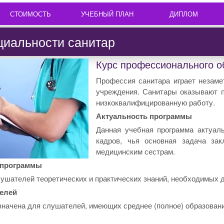
СТОИМОСТЬ
УЧЕБНЫЙ ПЛАН
ДИПЛОМ
циальности санитар
Курс профессионального о
Профессия санитара играет незаме
учреждения. Санитары оказывают 
низкоквалифицированную работу.
Актуальность программы
Данная учебная программа актуал
кадров, чья основная задача за
медицинским сестрам.
 программы
ушателей теоретических и практических знаний, необходимых 
телей
начена для слушателей, имеющих среднее (полное) образовани