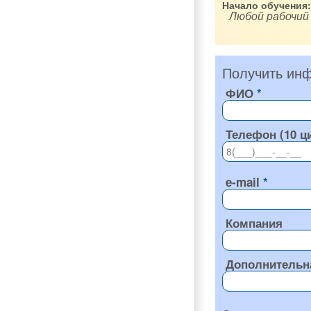
Начало обучения:
Любой рабочий
Получить инф
ФИО
Телефон (10 ц
e-mail
Компания
Дополнительн