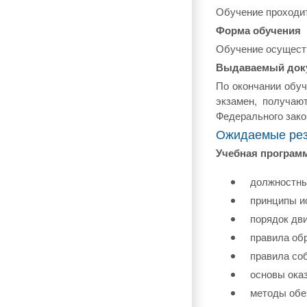
Обучение проходит
Форма обучения
Обучение осуществ
Выдаваемый док
По окончании обу
экзамен, получаю
Федерального зако
Ожидаемые резу
Учебная програм
должностны
принципы и
порядок дв
правила об
правила со
основы ока
методы обе