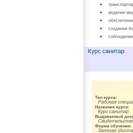
транспорти
ведения ме
обеспечени
создания б
соблюдения
Курс санитар
Тип курса:
Рабочая специ
Название курса:
Курс санитар
Выдаваемый доку
Свидетельство
Форма обучения:
Заочная (диста