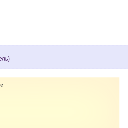
ель)
е